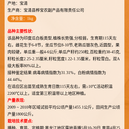
产地：
宝清
生产商：
宝清县桦宝农副产品有限责任公司
净含量：1kg
品种主要性状:
该品种为印度瓜白板类型,植株长势强,分枝弱，生育期115天左
右，雌花生于6-8节，坐瓜节位8-10节,老熟瓜银灰色,近圆型，果
肉较硬，单瓜重—般4-6公斤;单瓜产籽约250粒,百粒重约38-45克,
籽粒长度2.25-2.35厘米,籽粒宽度1.22-1.35厘米，籽粒雪白。双A
级大板率80%以上。
接种鉴定结果:病毒病情指数为31.31%，白粉病情指数为
44.44%。
在适应区出苗至成熟生育日数115天左右，需≥10℃活动积温
2200℃以上，适宜第三积温带以上地区种植。
产量表现:
2009 ~ 2010年区域试验平均公顷产量1455.1公斤，田间生产公顷
产量1800公斤。
栽培技术要点:
播种、育苗、定植期:黑龙江地区露地直播5月10-20日,育苗4月25