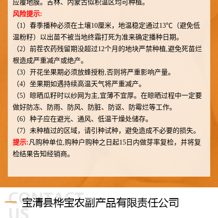
应覆地膜。吉林、内蒙古似积温区均可种植。
风险提示:
（1）春季播种必须在土壤10厘米，地温稳定通过13℃（避免低
温粉籽）以出苗不被当地终霜打死为准来确定播种日期。
（2）前茬农药残留期没超过12个月的地块严禁种植,避免死苗烂
根造成严重减产或绝产。
（3）开花坐果期必须放蜂授粉,否则将严重影响产量。
（4）坐果期如遇持续高温天气将严重减产。
（5）晾晒瓜籽时以纱网为主,宜薄不宜厚。在晾晒过程中一定要
做好防冻、防雨、防风、防脏、防讴、防霉烂等工作。
（6）种子应在避光、通风、低温干燥处储存。
（7）未种植过的区域，请引种试种，避免造成不必要的损失。
提示:
凡购种单位,购种户购种之日起15日内做芽率复检，并将复
检结果告知经销商。