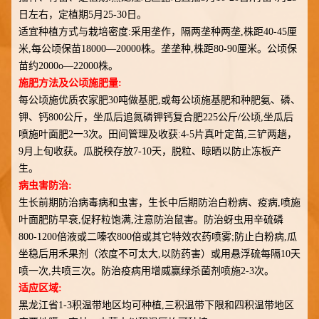
日左右，定植期5月25-30日。
适宜种植方式与栽培密度:采用垄作，隔两垄种两垄,株距40-45厘
米,每公顷保苗18000—20000株。垄垄种,株距80-90厘米。公顷保
苗约2000o—22000株。
施肥方法及公顷施肥量:
每公顷施优质农家肥30吨做基肥,或每公顷施基肥和种肥氨、磷、
钾、钙800公斤，坐瓜后追氮磷钾钙复合肥225公斤/公顷,坐瓜后
喷施叶面肥2一3次。田间管理及收获:4-5片真叶定苗,三铲两趟，
9月上旬收获。瓜脱秧存放7-10天，脱粒、晾晒以防止冻板产
生。
病虫害防治:
生长前期防治病毒病和虫害，生长中后期防治白粉病、疫病,喷施
叶面肥防早衰,促籽粒饱满,注意防治鼠害。防治蚜虫用辛硫磷
800-1200倍液或二嗪农800倍或其它特效农药喷雾;防止白粉病,瓜
坐稳后用禾果剂（浓度不可太大,以防药害）或用悬浮硫每隔10天
喷一次,共喷三次。防治疫病用增威赢绿杀菌剂喷施2-3次。
适应区域:
黑龙江省1-3积温带地区均可种植,三积温带下限和四积温带地区